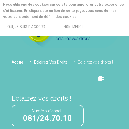
Aller
Nous utilisons des cookies sur ce site pour améliorer votre expérience
au
d'utilisateur. En cliquant sur un lien de cette page, vous nous donnez
contenu
MORE INFO
votre consentement de définir des cookies.
principal
MENU
OUI, JE SUIS D'ACCORD
NON, MERCI
You
Accueil
Eclairez Vos Droits !
Eclairez vos droits !
are
here
Eclairez vos droits !
Numéro d’appel :
081/24.70.10