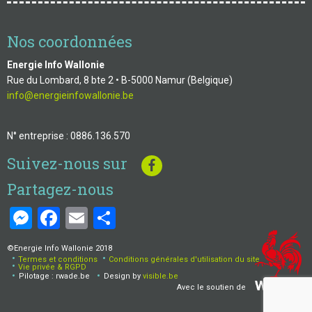
Nos coordonnées
Energie Info Wallonie
Rue du Lombard, 8 bte 2 • B-5000 Namur (Belgique)
info@energieinfowallonie.be
N° entreprise : 0886.136.570
Suivez-nous sur
Partagez-nous
Messenger
Facebook
Email
Share
©Energie Info Wallonie 2018
Termes et conditions
Conditions générales d'utilisation du site
Menu
Vie privée & RGPD
Pilotage : rwade.be
Design by
visible.be
Pied
Avec le soutien de
de