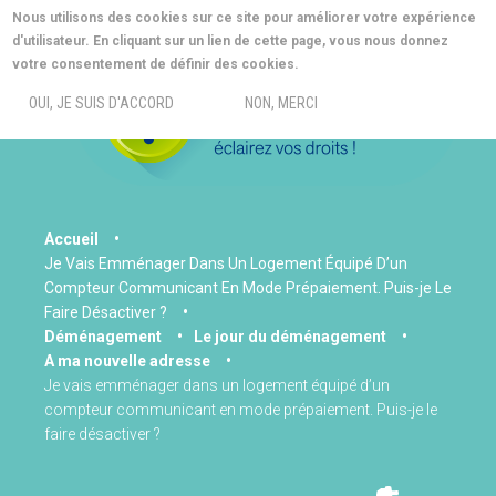
Aller
Nous utilisons des cookies sur ce site pour améliorer votre expérience
au
d'utilisateur. En cliquant sur un lien de cette page, vous nous donnez
contenu
MORE INFO
votre consentement de définir des cookies.
principal
MENU
OUI, JE SUIS D'ACCORD
NON, MERCI
You
Accueil
Je Vais Emménager Dans Un Logement Équipé D’un
are
Compteur Communicant En Mode Prépaiement. Puis-je Le
here
Faire Désactiver ?
Déménagement
Le jour du déménagement
A ma nouvelle adresse
Je vais emménager dans un logement équipé d’un
compteur communicant en mode prépaiement. Puis-je le
faire désactiver ?