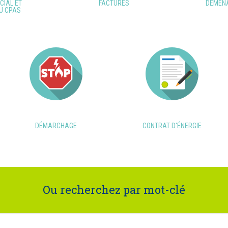
CIAL ET
FACTURES
DÉMÉN
U CPAS
DÉMARCHAGE
CONTRAT D'ÉNERGIE
Ou recherchez par mot-clé