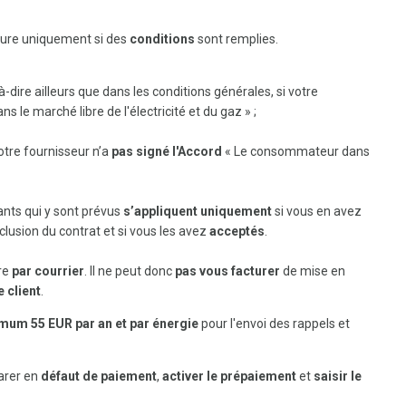
ure uniquement si des
conditions
sont remplies.
-à-dire ailleurs que dans les conditions générales, si votre
le marché libre de l'électricité et du gaz » ;
 votre fournisseur n’a
pas signé l'Accord
« Le consommateur dans
ants qui y sont prévus
s’appliquent uniquement
si vous en avez
lusion du contrat et si vous les avez
acceptés
.
re
par courrier
. Il ne peut donc
pas vous facturer
de mise en
 client
.
mum 55 EUR par an et par énergie
pour l'envoi des rappels et
arer en
défaut de paiement
,
activer le prépaiement
et
saisir le