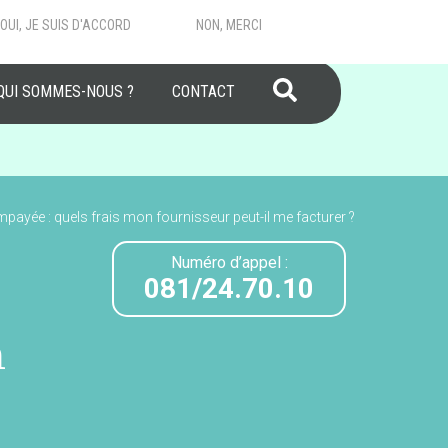
OUI, JE SUIS D'ACCORD
NON, MERCI
RECHERCHER
QUI SOMMES-NOUS ?
CONTACT
mpayée : quels frais mon fournisseur peut-il me facturer ?
Numéro d’appel :
081/24.70.10
n