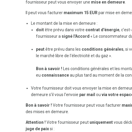
fournisseur peut vous envoyer une
mise en demeure
.
Il peut vous facturer
maximum 15 EUR
par mise en deme
Le montant de la mise en demeure :
doit
être prévu dans votre
contrat d'énergie
, c’est
fournisseur a
signé l'Accord
« Le consommateur dans 
peut
être prévu dans les
conditions générales
, si
le marché libre de l'électricité et du gaz ».
Bon à savoir !
Les conditions générales et les mont
eu
connaissance
au plus tard au moment de la conc
Votre fournisseur doit vous envoyer la mise en demeu
demeure s’il vous l’envoie
par mail
ou
via votre espace
Bon à savoir !
Votre fournisseur peut vous facturer
maxi
des mises en demeure.
Attention !
Votre fournisseur peut
uniquement
vous décl
juge de paix
si :