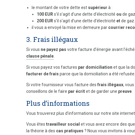
le montant de votre dette est
supérieur
à :
100 EUR
s’il s’agit d’une dette d’électricité
ou
de gaz
200 EUR
s’il s’agit d’une dette d’électricité
et
de gaz.
il vous a envoyé la mise en demeure par
courrier re
3. Frais illégaux
Si vous
ne payez pas
votre facture d’énergie avant l’éch
clause pénale
.
Si vous payez vos factures
par domiciliation
et que la do
facturer de frais
parce que la domiciliation a été refusée
Si votre fournisseur vous facture des
frais illégaux
, vous
conseillons de le faire
par écrit
et de garder une
preuve
.
Plus d’informations
Vous trouverez plus d’informations sur notre site internet
Vous êtes
travailleur social
et vous avez encore des ques
la théorie à des
cas pratiques
? Nous vous invitons à vous