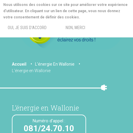
Aller
Nous utilisons des cookies sur ce site pour améliorer votre expérience
au
d'utilisateur. En cliquant sur un lien de cette page, vous nous donnez
contenu
MORE INFO
votre consentement de définir des cookies.
principal
MENU
OUI, JE SUIS D'ACCORD
NON, MERCI
You
Accueil
L’énergie En Wallonie
L’énergie en Wallonie
are
here
L’énergie en Wallonie
Numéro d’appel :
081/24.70.10