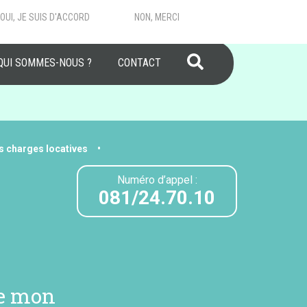
OUI, JE SUIS D'ACCORD
NON, MERCI
RECHERCHER
QUI SOMMES-NOUS ?
CONTACT
s charges locatives
Numéro d’appel :
081/24.70.10
me mon