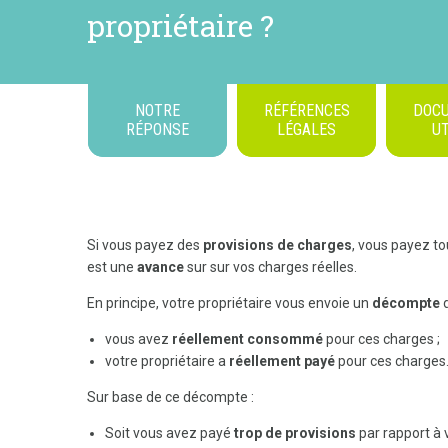
propriétaire ?
NOTRE
RÉFÉRENCES
DOC
RÉPONSE
LÉGALES
UT
Si vous payez des
provisions de charges
, vous payez to
est une
avance
sur sur vos charges réelles.
En principe, votre propriétaire vous envoie un
décompte
vous avez
réellement consommé
pour ces charges ;
votre propriétaire a
réellement payé
pour ces charges
Sur base de ce décompte :
Soit vous avez payé
trop de
provisions
par rapport à 