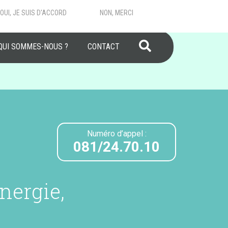
OUI, JE SUIS D'ACCORD
NON, MERCI
RECHERCHER
QUI SOMMES-NOUS ?
CONTACT
Numéro d’appel :
081/24.70.10
nergie,