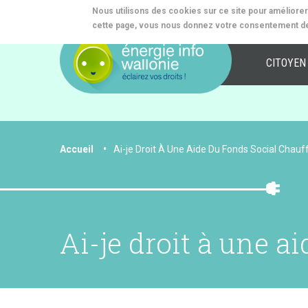
Aller
Nous utilisons des cookies sur ce site pour améliorer v
au
cette page, vous nous donnez votre consentement de
contenu
Navi
principal
CITOYEN
princ
You
Accueil
Ai-je Droit À Une Aide Du Fonds Social Chau
are
here
Ai-je droit à une a