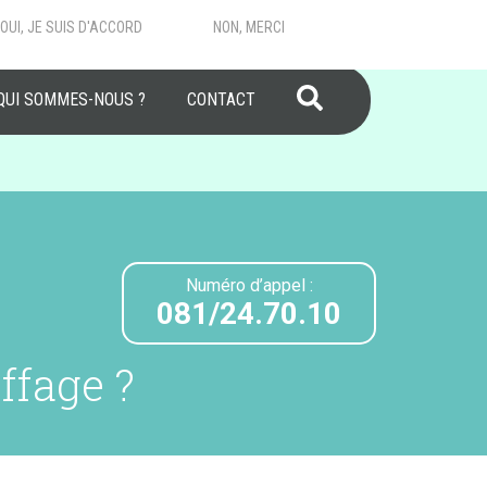
OUI, JE SUIS D'ACCORD
NON, MERCI
RECHERCHER
QUI SOMMES-NOUS ?
CONTACT
Numéro d’appel :
081/24.70.10
ffage ?