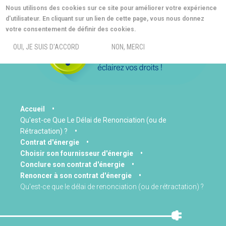
Aller
Nous utilisons des cookies sur ce site pour améliorer votre expérience
au
d'utilisateur. En cliquant sur un lien de cette page, vous nous donnez
contenu
MORE INFO
votre consentement de définir des cookies.
principal
MENU
OUI, JE SUIS D'ACCORD
NON, MERCI
You
Accueil
Qu'est-ce Que Le Délai de Renonciation (ou de
are
Rétractation) ?
here
Contrat d'énergie
Choisir son fournisseur d'énergie
Conclure son contrat d'énergie
Renoncer à son contrat d'énergie
Qu'est-ce que le délai de renonciation (ou de rétractation) ?